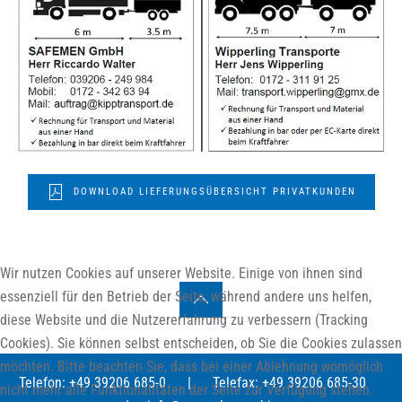
DOWNLOAD LIEFERUNGSÜBERSICHT PRIVATKUNDEN
Wir nutzen Cookies auf unserer Website. Einige von ihnen sind
essenziell für den Betrieb der Seite, während andere uns helfen,
diese Website und die Nutzererfahrung zu verbessern (Tracking
Cookies). Sie können selbst entscheiden, ob Sie die Cookies zulassen
möchten. Bitte beachten Sie, dass bei einer Ablehnung womöglich
Telefon: +49 39206 685-0
|
Telefax: +49 39206 685-30
nicht mehr alle Funktionalitäten der Seite zur Verfügung stehen.